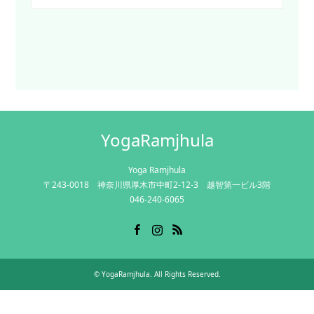
YogaRamjhula
Yoga Ramjhula
〒243-0018 神奈川県厚木市中町2-12-3 越智第一ビル3階
046-240-6065
Facebook
Instagram
RSS
©
YogaRamjhula
. All Rights Reserved.