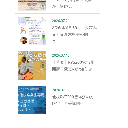
座 講師 …
2026.07.21
8/26(水)18:30～：夕涼み
ヨガ＠厚木中央公園
と…
2026.07.17
【重要】RYS200第18期
開講日変更のお知らせ
2026.07.17
他校RYT200習得済の方
限定 再受講割引