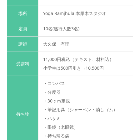
12:00-16:00
場所
Yoga Ramjhula 本厚木スタジオ
定員
10名(遂行人数3名)
講師
大久保 有理
11,000円税込（テキスト、材料込）
受講料
小学生は500円引き→10,500円
・コンパス
・分度器
・30ｃｍ定規
・筆記用具（シャーペン・消しゴム）
持ち物
・ハサミ
・眼鏡（老眼鏡）
・持ち帰る袋