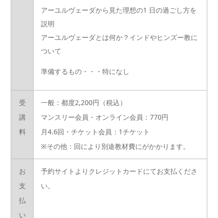
アーユルヴェーダから見た理想の1 日の過ごし方を
説明
アーユルヴェーダとは何か？インドやヒンズー教に
ついて
準備するもの・・・特になし
受
一般：都度2,200円（税込）
講
マンスリー会員・オンライン会員：770円
料
月4.6回・チケット会員：1チケット
※その他：回により別途教材費にがかかります。
お
予約サイトよりクレジットカードにてお支払くださ
支
い。
払
い