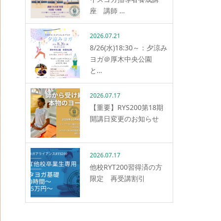
座 講師 …
2026.07.21
8/26(水)18:30～：夕涼み
ヨガ＠厚木中央公園
と…
2026.07.17
【重要】RYS200第18期
開講日変更のお知らせ
2026.07.17
他校RYT200習得済の方
限定 再受講割引