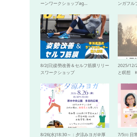
ーンワークショップag…
ンガフル
8/2(日)姿勢改善＆セルフ筋膜リリー
2025/1
スワークショップ
と瞑想 K
8/26(水)18:30～：夕涼みヨガ＠厚
7/5㈰ 