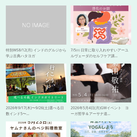
特別WS8/12(月) インドのグルジから
7/5㈰ 日常に取り入れやすいアーユ
学ぶ古典ハタヨガ
ルヴェーダのセルフケア講…
2026年9/17(木)〜9/26(土)選べる日
2026年5月4日(月)GWイベント ヨ
数インド5〜…
ーガ哲学＆アーサナ道…