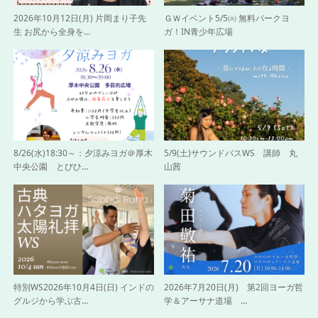
2026年10月12日(月) 片岡まり子先
ＧＷイベント5/5㈫ 無料パークヨ
生 お尻から全身を…
ガ！IN青少年広場
8/26(水)18:30～：夕涼みヨガ＠厚木
5/9(土)サウンドバスWS 講師 丸
中央公園 とびひ…
山茜
特別WS2026年10月4日(日) インドの
2026年7月20日(月) 第2回ヨーガ哲
グルジから学ぶ古…
学＆アーサナ道場 …