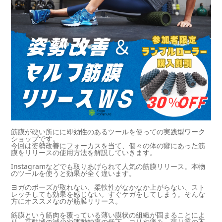
筋膜が硬い所にに即効性のあるツールを使っての実践型ワーク
ショップです。
今回は姿勢改善にフォーカスを当て、個々の体の癖にあった筋
膜をリリースの使用方法を解説していきます。
Instagramなどでも取りあげられて人気の筋膜リリース。本物
のツールを使うと効果が全く違います。
ヨガのポーズが取れない、柔軟性がなかなか上がらない、スト
レッチしても効果を感じない。すぐケガをしてしまう。そんな
方にオススメなのが筋膜リリース。
筋膜という筋肉を覆っている薄い膜状の組織が固まることによ
り、可動域の減少や運動効率の低下、コリや痛み、張り等の不