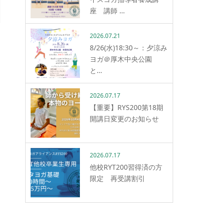
座 講師 …
2026.07.21
8/26(水)18:30～：夕涼み
ヨガ＠厚木中央公園
と…
2026.07.17
【重要】RYS200第18期
開講日変更のお知らせ
2026.07.17
他校RYT200習得済の方
限定 再受講割引