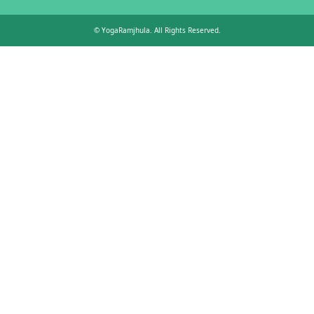
©
YogaRamjhula
. All Rights Reserved.