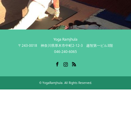
Yoga Ramjhula
〒243-0018 神奈川県厚木市中町2-12-3 越智第一ビル3階
046-240-6065
Facebook
Instagram
RSS
©
YogaRamjhula
. All Rights Reserved.