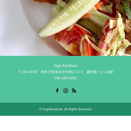
Yoga Ramjhula
〒243-0018 神奈川県厚木市中町2-12-3 越智第一ビル3階
046-240-6065
Facebook
Instagram
RSS
©
YogaRamjhula
. All Rights Reserved.