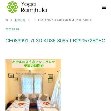
お知らせ
CE083991-7F3D-4D36-8085-FB290572B0EC
2020.01.20
CE083991-7F3D-4D36-8085-FB290572B0EC