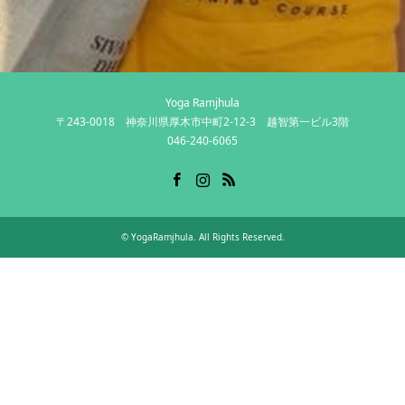
Yoga Ramjhula
〒243-0018 神奈川県厚木市中町2-12-3 越智第一ビル3階
046-240-6065
Facebook
Instagram
RSS
©
YogaRamjhula
. All Rights Reserved.