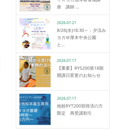
座 講師 …
2026.07.21
8/26(水)18:30～：夕涼み
ヨガ＠厚木中央公園
と…
2026.07.17
【重要】RYS200第18期
開講日変更のお知らせ
2026.07.17
他校RYT200習得済の方
限定 再受講割引