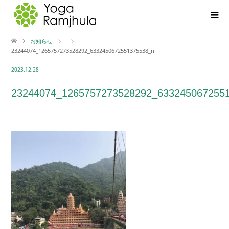
お知らせ
23244074_1265757273528292_6332450672551375538_n
2023.12.28
23244074_1265757273528292_633245067255