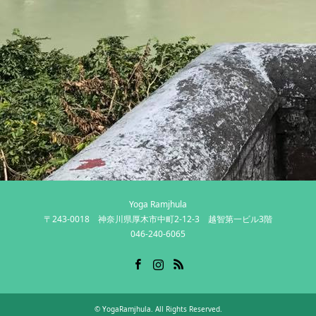
Yoga Ramjhula
〒243-0018 神奈川県厚木市中町2-12-3 越智第一ビル3階
046-240-6065
Facebook
Instagram
RSS
©
YogaRamjhula
. All Rights Reserved.