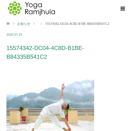
お知らせ
15574342-DC04-4C8D-B1BE-B84335B541C2
2020.01.25
15574342-DC04-4C8D-B1BE-
B84335B541C2