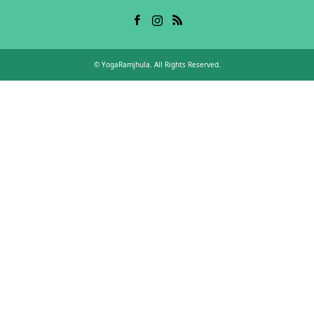
Facebook
Instagram
RSS
©
YogaRamjhula
. All Rights Reserved.