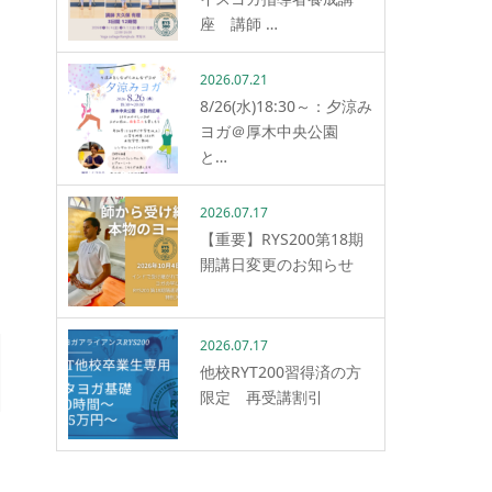
座 講師 …
2026.07.21
8/26(水)18:30～：夕涼み
ヨガ＠厚木中央公園
と…
2026.07.17
【重要】RYS200第18期
開講日変更のお知らせ
2026.07.17
他校RYT200習得済の方
限定 再受講割引