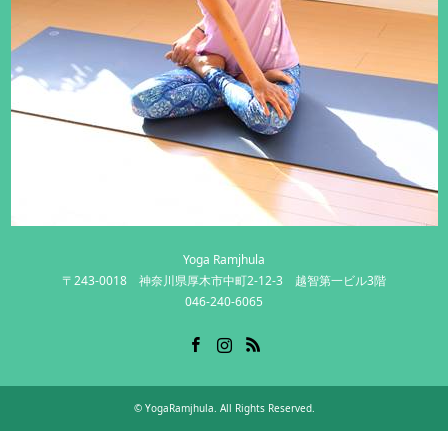
Yoga Ramjhula
〒243-0018 神奈川県厚木市中町2-12-3 越智第一ビル3階
046-240-6065
Facebook
Instagram
RSS
©
YogaRamjhula
. All Rights Reserved.