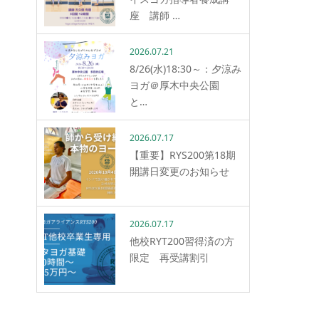
座 講師 …
2026.07.21
8/26(水)18:30～：夕涼み
ヨガ＠厚木中央公園
と…
2026.07.17
【重要】RYS200第18期
開講日変更のお知らせ
2026.07.17
他校RYT200習得済の方
限定 再受講割引