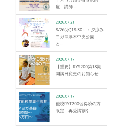
座 講師 …
2026.07.21
8/26(水)18:30～：夕涼み
ヨガ＠厚木中央公園
と…
2026.07.17
【重要】RYS200第18期
開講日変更のお知らせ
2026.07.17
他校RYT200習得済の方
限定 再受講割引