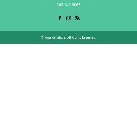
046-240-6065
Facebook
Instagram
RSS
©
YogaRamjhula
. All Rights Reserved.