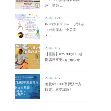
座 講師 …
2026.07.21
8/26(水)18:30～：夕涼み
ヨガ＠厚木中央公園
と…
2026.07.17
【重要】RYS200第18期
開講日変更のお知らせ
2026.07.17
他校RYT200習得済の方
限定 再受講割引