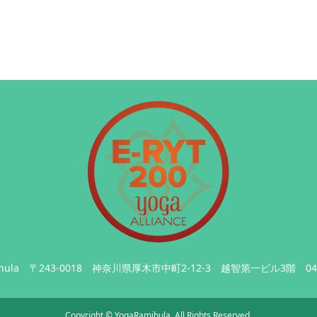
hula
〒243-0018 神奈川県厚木市中町2-12-3 越智第一ビル3階
04
Copyright
©
YogaRamjhula
. All Rights Reserved.