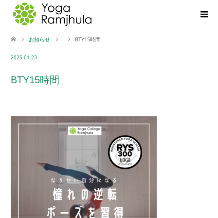
お知らせ
BTY15時間
2025.01.23
BTY15時間