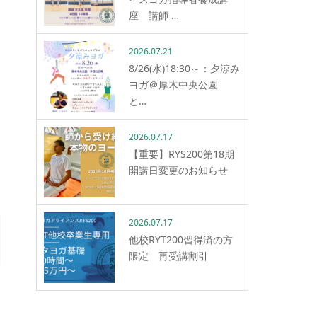
座 講師 …
2026.07.21
8/26(水)18:30～：夕涼み
ヨガ＠厚木中央公園
と…
2026.07.17
【重要】RYS200第18期
開講日変更のお知らせ
2026.07.17
他校RYT200習得済の方
限定 再受講割引