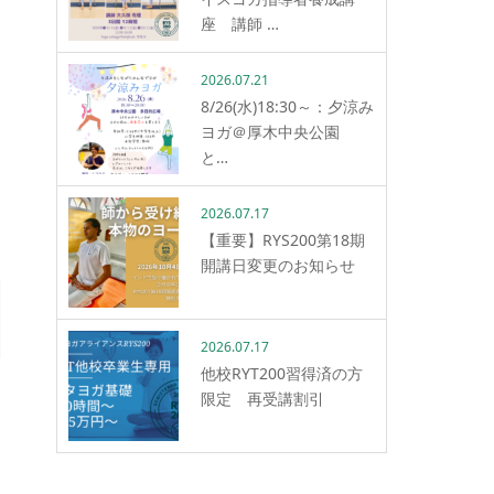
座 講師 …
2026.07.21
8/26(水)18:30～：夕涼み
ヨガ＠厚木中央公園
と…
2026.07.17
【重要】RYS200第18期
開講日変更のお知らせ
2026.07.17
他校RYT200習得済の方
限定 再受講割引