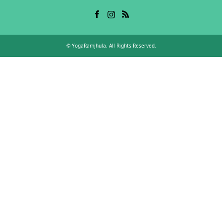
Facebook
Instagram
RSS
©
YogaRamjhula
. All Rights Reserved.