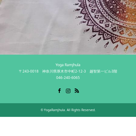
Yoga Ramjhula
〒243-0018 神奈川県厚木市中町2-12-3 越智第一ビル3階
046-240-6065
Facebook
Instagram
RSS
©
YogaRamjhula
. All Rights Reserved.