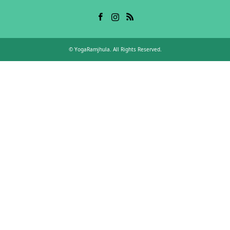
Facebook
Instagram
RSS
©
YogaRamjhula
. All Rights Reserved.