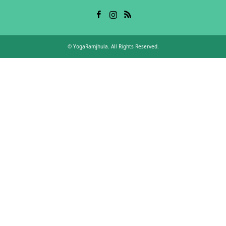
Facebook
Instagram
RSS
©
YogaRamjhula
. All Rights Reserved.