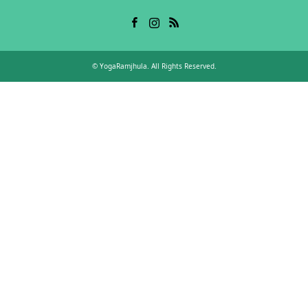
Facebook
Instagram
RSS
©
YogaRamjhula
. All Rights Reserved.