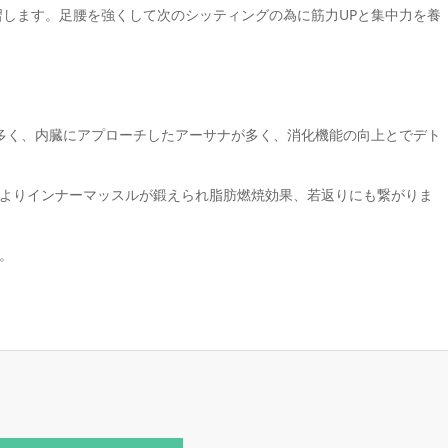
習します。足腰を強くして次のシッティングの為に筋力UPと集中力を養
が多く、内臓にアプローチしたアーサナが多く、消化機能の向上とでデト
よりインナーマッスルが鍛えられ脂肪燃焼効果、若返りにも繋がりま
。