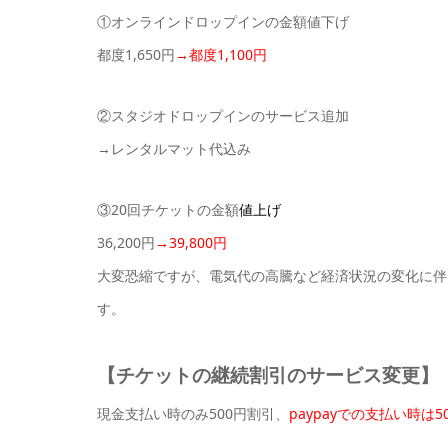
①オンラインドロップインの金額値下げ
都度1,650円
→都度1,100円
②スタジオドロップインのサービス追加
→レンタルマット代込み
③20回チケットの金額
値上げ
36,200円
→39,800円
大変恐縮ですが、電気代の高騰など経済状況の変化に伴
す。
【チケットの継続割引のサービス変更】
現金支払い時のみ500円割引、
paypayでの支払い時は