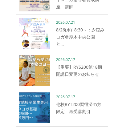
座 講師 …
2026.07.21
8/26(水)18:30～：夕涼み
ヨガ＠厚木中央公園
と…
2026.07.17
【重要】RYS200第18期
開講日変更のお知らせ
2026.07.17
他校RYT200習得済の方
限定 再受講割引