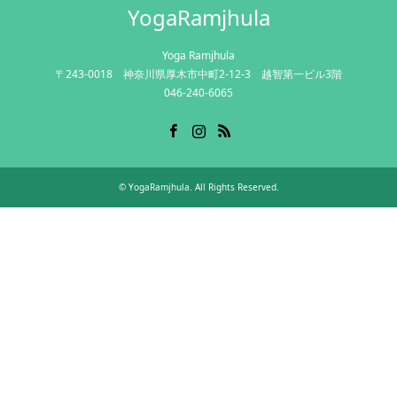
YogaRamjhula
Yoga Ramjhula
〒243-0018 神奈川県厚木市中町2-12-3 越智第一ビル3階
046-240-6065
Facebook
Instagram
RSS
©
YogaRamjhula
. All Rights Reserved.